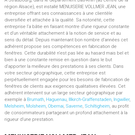
À Strasbourg, dans le département Bas-Rhin (au centre de la
région Alsace), est installé MENUISERIE VOLLMER JEAN, une
entreprise offrant ses connaissances à une clientèle
diversifiée et attachée à la qualité. Sa notoriété, cette
entreprise l'a bâtie en faisant montre d'une rigueur constante
et d'un véritable attachement à la notion de service et au
sens du détail. Depuis maintenant bon nombre d'années cet
adhérent propose ses compétences en fabrication de
fenêtres. Cette durabilité n'est pas liée au hasard mais bel et
bien à une constante remise en question dans le but
d'apporter la meilleure des prestations à ses clients. Dans
votre secteur géographique, cette entreprise est
perpétuellement engagée pour les besoins de fabrication de
fenêtres de clients aux exigences qualitatives élevées. Cet
adhérent intervient sur un large secteur géographique par
exemple à
Brumath
,
Haguenau
,
Illkirch-Graffenstaden
,
Ingwiller
,
Melsheim
,
Molsheim
,
Obernai
,
Saverne
,
Schiltigheim
, au profit
de consommateurs partageant un profond attachement à la
rigueur d'une prestation.